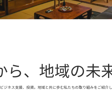
か
ら
、
地
域
の
未
ビジネス支援、投資。
地域と共に歩む私たちの取り組みをご紹介