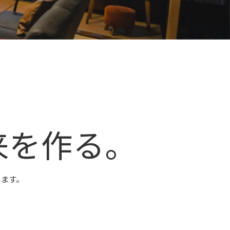
来
を
作
る
。
します。