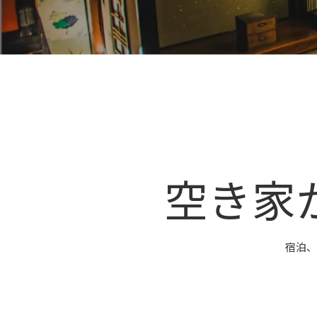
空
き
家
宿泊、