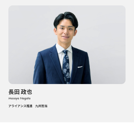
長田 政也
Masaya Nagata
アライアンス推進 九州担当