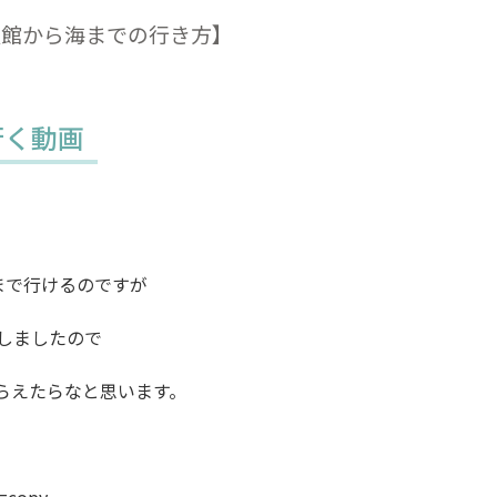
漫館から海までの行き方】
行く動画
まで行けるのですが
しましたので
らえたらなと思います。
e=copy