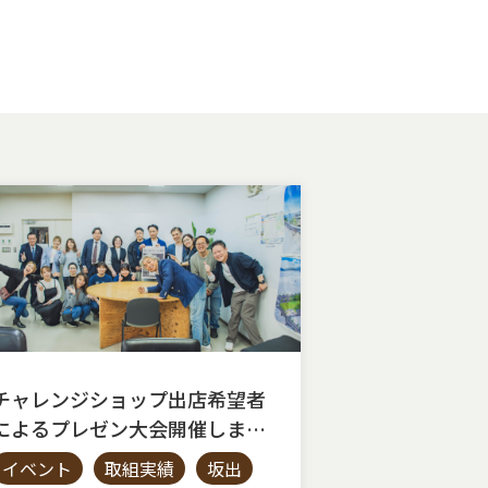
チャレンジショップ出店希望者
によるプレゼン大会開催しまし
た。◇AKIYAto BASE◇
イベント
取組実績
坂出