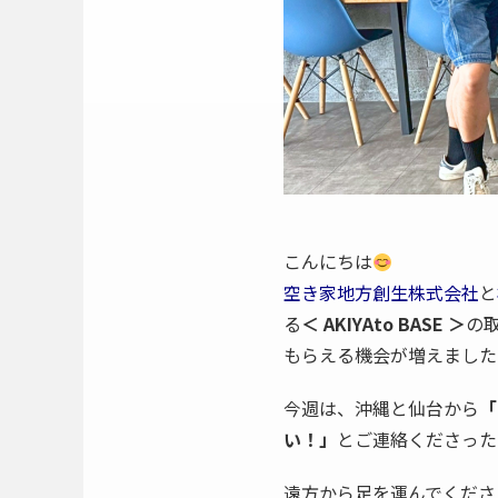
こんにちは
空き家地方創生株式会社
と
る
＜ AKIYAto BASE ＞
の
もらえる機会が増えました
今週は、沖縄と仙台から
「
い！」
とご連絡くださった
遠方から足を運んでくださ