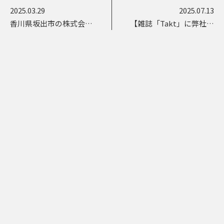
2025.03.29
2025.07.13
香川県坂出市の株式会社
【雑誌「Takt」に弊社の
レッツ様と提携致しまし
宿が掲載されまし
た。
た！！】by佐渡マネージ
ャー