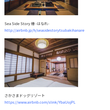
Sea Side Story 椿 -はなれ-
http://airbnb.jp/h/seasidestorytsubakihanare
さかさまドッグリゾート
https://www.airbnb.com/slink/YbaUojPL