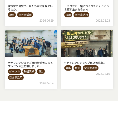
空き家の内覧で、私たちは何を見てい
「ゼロから一緒につくりたい」という
るのか。
言葉が生まれるまで
坂出
空き家活用
坂出
空き家活用
2026.06.29
2026.06.23
チャレンジショップ出店希望者による
\\チャレンジショップ出店者募集⁡//
プレゼン大会開催しました。
丸亀
坂出
空き家活用
◇AKIYAto BASE◇
イベント
取組実績
坂出
2026.02.10
空き家活用
2026.04.14