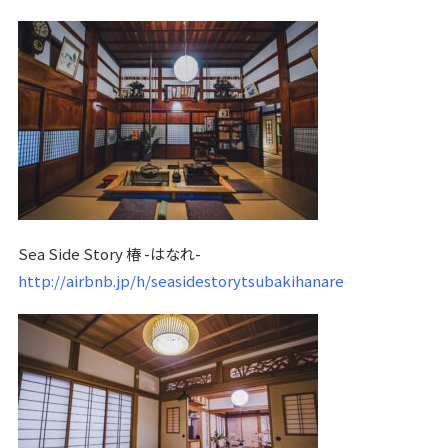
Sea Side Story 椿 -はなれ-
http://airbnb.jp/h/seasidestorytsubakihanare