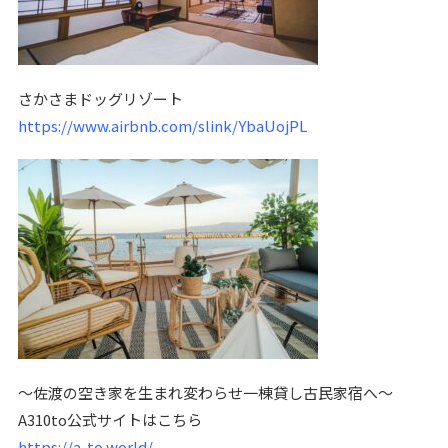
さかさまドッグリゾート
https://www.airbnb.com/slink/YbaUojPL
〜佐渡の空き家を生まれ変わらせ一棟貸し古民家宿へ〜
A310to公式サイトはこちら
https://a-to.world/