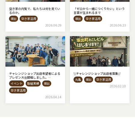
空き家の内覧で、私たちは何を見てい
「ゼロから一緒につくりたい」という
るのか。
言葉が生まれるまで
坂出
空き家活用
坂出
空き家活用
2026.06.29
2026.06.23
チャレンジショップ出店希望者による
\\チャレンジショップ出店者募集⁡//
プレゼン大会開催しました。
丸亀
坂出
空き家活用
◇AKIYAto BASE◇
イベント
取組実績
坂出
2026.02.10
空き家活用
2026.04.14