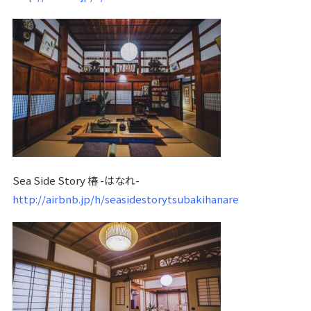
Sea Side Story 椿 -はなれ-
http://airbnb.jp/h/seasidestorytsubakihanare