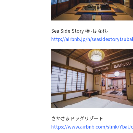
Sea Side Story 椿 -はなれ-
http://airbnb.jp/h/seasidestorytsuba
さかさまドッグリゾート
https://www.airbnb.com/slink/YbaU