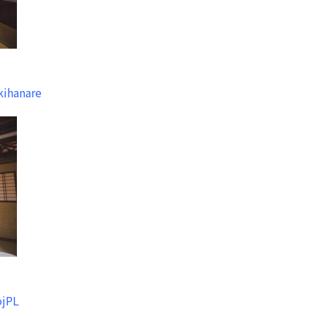
kihanare
ojPL