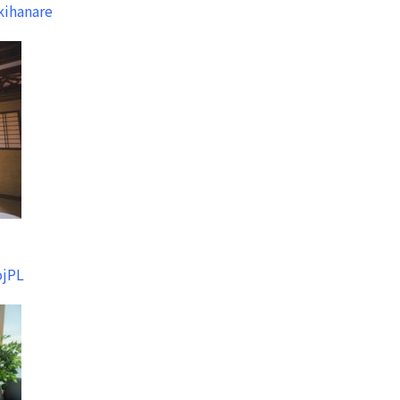
kihanare
ojPL