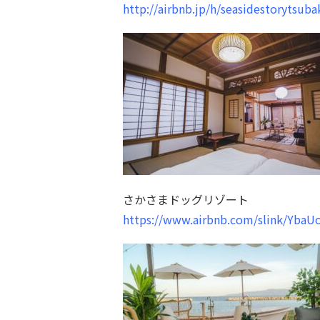
http://airbnb.jp/h/seasidestorytsuba
さかさまドッグリゾート
https://www.airbnb.com/slink/YbaU