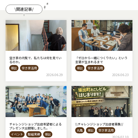
\関連記事/
空き家の内覧で、私たちは何を見てい
「ゼロから一緒につくりたい」という
るのか。
言葉が生まれるまで
坂出
空き家活用
坂出
空き家活用
2026.06.29
2026.06.23
チャレンジショップ出店希望者による
\\チャレンジショップ出店者募集⁡//
プレゼン大会開催しました。
丸亀
坂出
空き家活用
◇AKIYAto BASE◇
イベント
取組実績
坂出
2026.02.10