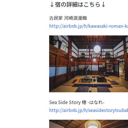
↓宿の詳細はこちら↓
古民家 河崎浪漫館
http://airbnb.jp/h/kawasaki-roman-k
Sea Side Story 椿 -はなれ-
http://airbnb.jp/h/seasidestorytsuba