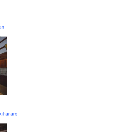
an
kihanare