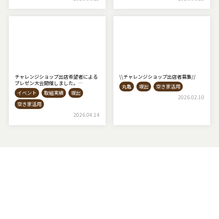
チャレンジショップ出店希望者による
\\チャレンジショップ出店者募集⁡//
プレゼン大会開催しました。
丸亀
坂出
空き家活用
◇AKIYAto BASE◇
イベント
取組実績
坂出
2026.02.10
空き家活用
2026.04.14