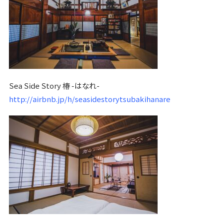
Sea Side Story 椿 -はなれ-
http://airbnb.jp/h/seasidestorytsubakihanare