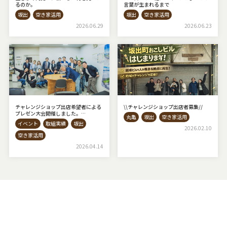
るのか。
言葉が生まれるまで
坂出
空き家活用
坂出
空き家活用
2026.06.29
2026.06.23
チャレンジショップ出店希望者による
\\チャレンジショップ出店者募集⁡//
プレゼン大会開催しました。
丸亀
坂出
空き家活用
◇AKIYAto BASE◇
イベント
取組実績
坂出
2026.02.10
空き家活用
2026.04.14