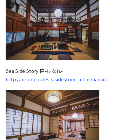
Sea Side Story 椿 -はなれ-
http://airbnb.jp/h/seasidestorytsubakihanare