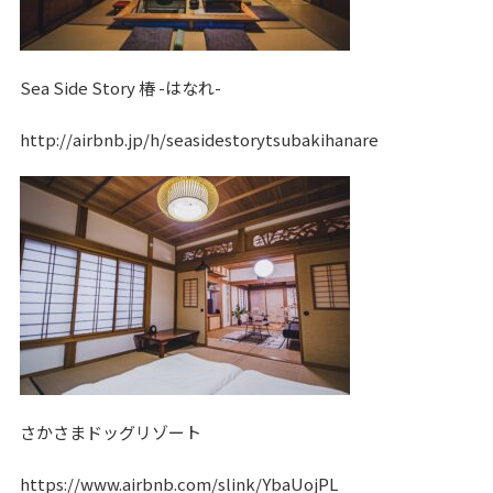
Sea Side Story 椿 -はなれ-
http://airbnb.jp/h/seasidestorytsubakihanare
さかさまドッグリゾート
https://www.airbnb.com/slink/YbaUojPL