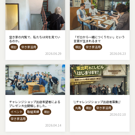
空き家の内覧で、私たちは何を見てい
「ゼロから一緒につくりたい」という
るのか。
言葉が生まれるまで
坂出
空き家活用
坂出
空き家活用
2026.06.29
2026.06.23
チャレンジショップ出店希望者による
\\チャレンジショップ出店者募集⁡//
プレゼン大会開催しました。
丸亀
坂出
空き家活用
◇AKIYAto BASE◇
イベント
取組実績
坂出
2026.02.10
空き家活用
2026.04.14