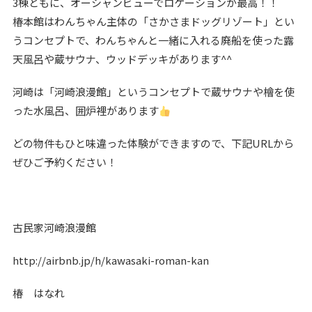
3棟ともに、オーシャンビューでロケーションが最高！！
椿本館はわんちゃん主体の「さかさまドッグリゾート」とい
うコンセプトで、わんちゃんと一緒に入れる廃船を使った露
天風呂や蔵サウナ、ウッドデッキがあります^^
河崎は「河崎浪漫館」というコンセプトで蔵サウナや檜を使
った水風呂、囲炉裡があります
どの物件もひと味違った体験ができますので、下記URLから
ぜひご予約ください！
古民家河崎浪漫館
http://airbnb.jp/h/kawasaki-roman-kan
椿 はなれ