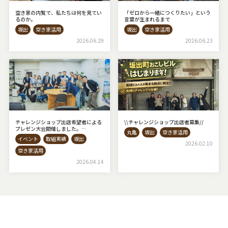
空き家の内覧で、私たちは何を見てい
「ゼロから一緒につくりたい」という
るのか。
言葉が生まれるまで
坂出
空き家活用
坂出
空き家活用
2026.06.29
2026.06.23
チャレンジショップ出店希望者による
\\チャレンジショップ出店者募集⁡//
プレゼン大会開催しました。
丸亀
坂出
空き家活用
◇AKIYAto BASE◇
イベント
取組実績
坂出
2026.02.10
空き家活用
2026.04.14