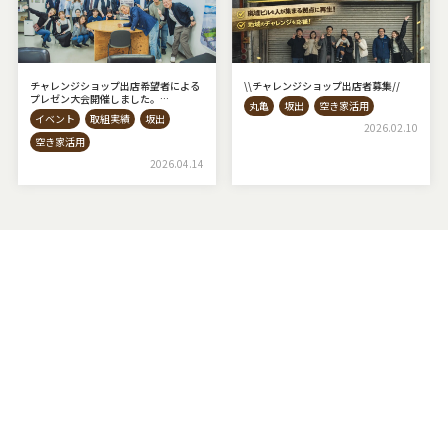
チャレンジショップ出店希望者による
\\チャレンジショップ出店者募集⁡//
プレゼン大会開催しました。
丸亀
坂出
空き家活用
◇AKIYAto BASE◇
イベント
取組実績
坂出
2026.02.10
空き家活用
2026.04.14