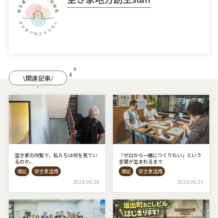
\関連記事/
空き家の内覧で、私たちは何を見てい
「ゼロから一緒につくりたい」という
るのか。
言葉が生まれるまで
坂出
空き家活用
坂出
空き家活用
2026.06.29
2026.06.23